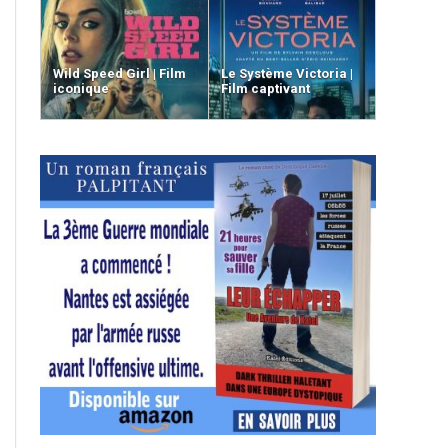
Wild Speed Girl | Film
Le Système Victoria |
iconique
Film captivant