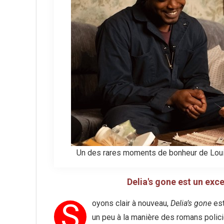
Un des rares moments de bonheur de Louis 
Delia's gone est un exce
S
oyons clair à nouveau,
Delia’s gone
est
un peu à la manière des romans polic