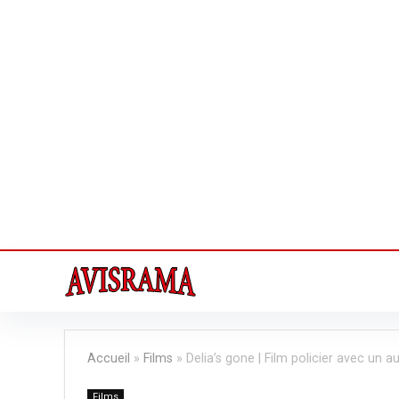
Accueil
»
Films
»
Delia’s gone | Film policier avec un au
Films