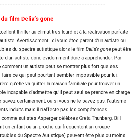
du film Delia’s gone
ellent thriller au climat très lourd et à la réalisation parfaite
autiste. Avertissement : si vous êtes parent d’un autiste ou
ubles du spectre autistique alors le film
Delia’s gone
peut être
liste d’un autiste donc évidemment dure à appréhender. Par
 comment un autiste peut se montrer plus fort que ses
à faire ce qui peut pourtant sembler impossible pour lui.
ère qu’elle va quitter la maison familiale pour trouver un
mble incapable d’admettre qu’il peut seul se prendre en charge
s le savez certainement, ou si vous ne le savez pas, l’autisme
nts induits mais il n’affecte pas les compétences
es, comme autistes Asperger célèbres Greta Thunberg, Bill
t un enfant ou un proche qui fréquentent un groupe
Troubles du Spectre Autistique) peuvent être plus ou moins