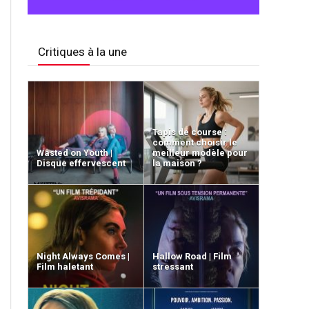
Critiques à la une
Tapis de course :
comment choisir le
Wasted on Youth |
meilleur modèle pour
Disque effervescent
la maison ?
Night Always Comes |
Hallow Road | Film
Film haletant
stressant