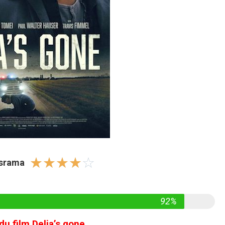
☆
☆
☆
☆
☆
israma
92%
u film Delia’s gone