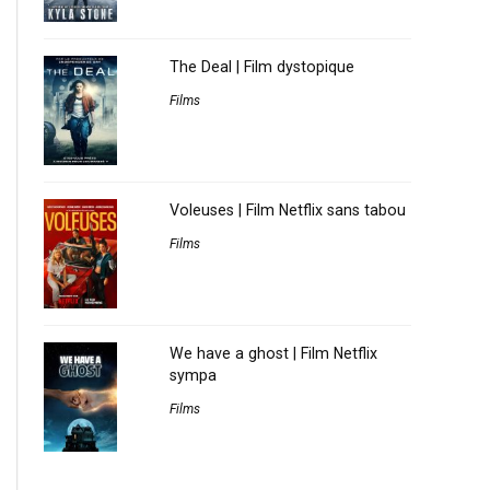
The Deal | Film dystopique
Films
Voleuses | Film Netflix sans tabou
Films
We have a ghost | Film Netflix
sympa
Films