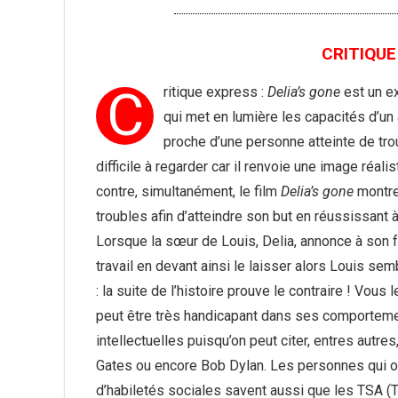
CRITIQUE 
C
ritique express :
Delia’s gone
est un exc
qui met en lumière les capacités d’un 
proche d’une personne atteinte de tro
difficile à regarder car il renvoie une image réa
contre, simultanément, le film
Delia’s gone
montre
troubles afin d’atteindre son but en réussissant 
Lorsque la sœur de Louis, Delia, annonce à son fr
travail en devant ainsi le laisser alors Louis se
: la suite de l’histoire prouve le contraire ! Vou
peut être très handicapant dans ses comporteme
intellectuelles puisqu’on peut citer, entres autr
Gates ou encore Bob Dylan. Les personnes qui on
d’habiletés sociales savent aussi que les TSA (