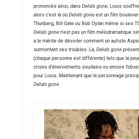
prononcés ainsi, dans
Delia’s gone
, Louis souffre
alors c’est là où
Delia’s gone
est un film boulever
Thunberg, Bill Gate ou Bob Dylan même si ses TS
Delia’s gone
n’est pas un film mélodramatique si
a le mérite de dévoiler comment un autiste Asperg
surmontant ses troubles. Là,
Delia’s gone
présent
(chaque personne est différente) tels que la peur
crises d’énervements soudains ou encore l’obse
pour Louis. Maintenant que le personnage princip
Delia’s gone
.