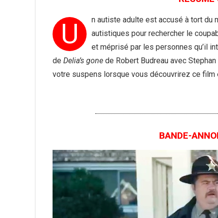
n autiste adulte est accusé à tort du
U
autistiques pour rechercher le coupable
et méprisé par les personnes qu’il i
de
Delia’s gone
de Robert Budreau avec Stephan J
votre suspens lorsque vous découvrirez ce film
BANDE-ANNONC