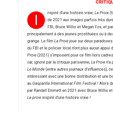
CRITIQU
nspiré d’une histoire vraie,
La Proie
(t
I
de 2021 aux images parfois très dures
FBI, Bruce Willis et Megan Fox, et par
principalement à des jeunes prostituées ou à des
grange. Le film
La Proie
joue sur deux paradoxes ;
du FBI et le policier local n’ont plus aucun appui 
Proie
(2021) s’imposent pour ce film hors cadres
car, ignoré par la critique parisienne,
La Proie
n’a 
Le Monde
(entre autres journaux d’influences), ce
intéressant avec une bonne distribution et une b
au
Gasparilla International Film Festival
! Alors d
par Randall Emmett en 2021 avec Bruce Willis et 
La proie
inspiré d’une histoire vraie !