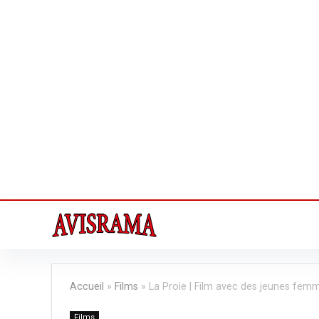
Accueil
»
Films
»
La Proie | Film avec des jeunes fem
Films