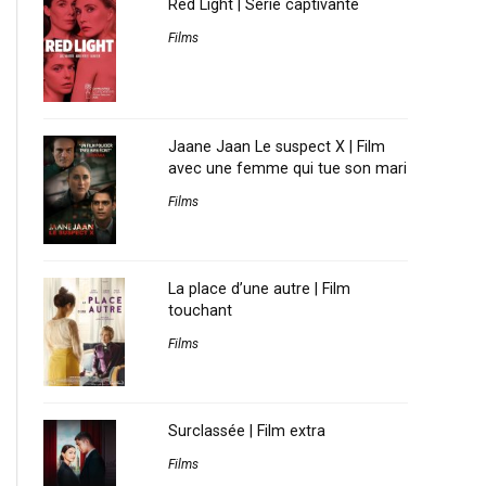
Red Light | Série captivante
Films
Jaane Jaan Le suspect X | Film
avec une femme qui tue son mari
Films
La place d’une autre | Film
touchant
Films
Surclassée | Film extra
Films