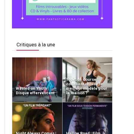
Critiques à la une
Tapis de course :
comment choisir le
Wasted on Youth |
meilleur modèle pour
Disque effervescent
la maison ?
Night Always Comes |
Hallow Road | Film