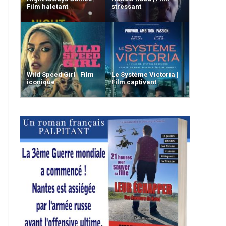
Film haletant
stressant
Wild Speed Girl | Film
Le Système Victoria |
iconique
Film captivant