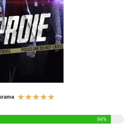
☆
☆
☆
☆
☆
israma
94%