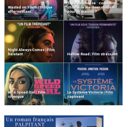
Tapis de course : comment
Wasted on Youth | Disque
choisir le meilleur modèle
effervescent
pour la maison ?
Night Always Comes | Film
haletant
Hallow Road | Film stressant
Wild Speed Girl | Film
Le Système Victoria | Film
iconique
captivant