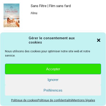
Sans Filtre | Film sans fard
Films
Dual | Film de science-fiction déstabilisant
Gérer le consentement aux
cookies
Films
Nous utilisons des cookies pour optimiser notre site web et notre
service.
Lame de fond | Film policier français fin
Accepter
Films
Ignorer
Préférences
Politique de cookies
Politique de confidentialité
Mentions légales