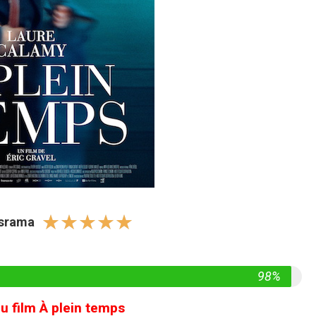
☆
☆
☆
☆
☆
israma
98%
 film À plein temps