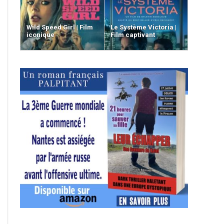
Wild Speed Girl | Film
Le Système Victoria |
iconique
Film captivant