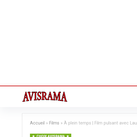
Accueil
»
Films
»
À plein temps | Film pulsant avec La
CHOIX AVISRAMA