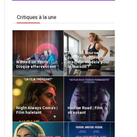
Critiques à la une
Tapis de course :
comment choisir le
Wasted on Youth |
meilleur modèle pour
Disque effervescent
la maison ?
Night Always Comes |
Hallow Road | Film
Film haletant
stressant