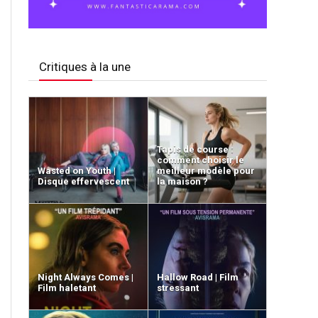
Critiques à la une
Tapis de course :
comment choisir le
Wasted on Youth |
meilleur modèle pour
Disque effervescent
la maison ?
Night Always Comes |
Hallow Road | Film
Film haletant
stressant