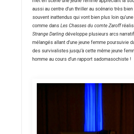
met en scène une jeune femme appréciant la so
aussi au centre d’un thriller au scénario très bie
souvent inattendus qui vont bien plus loin qu’u
comme dans
Les Chasses du comte Zaroff
réalis
Strange Darling
développe plusieurs arcs narratif
mélangés allant d’une jeune femme poursuivie dan
des survivalistes jusqu’à cette même jeune femm
homme au cours d’un rapport sadomasochiste !