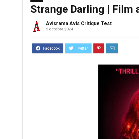
Strange Darling | Fil
Avisrama Avis Critique Test
5 octobre 2024