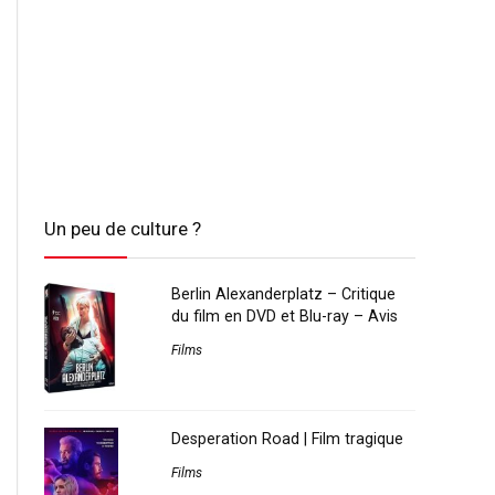
Un peu de culture ?
Berlin Alexanderplatz – Critique
du film en DVD et Blu-ray – Avis
Films
Desperation Road | Film tragique
Films