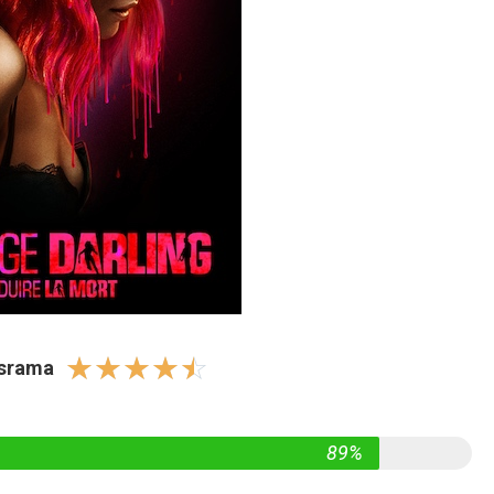
☆
☆
☆
☆
☆
israma
89%