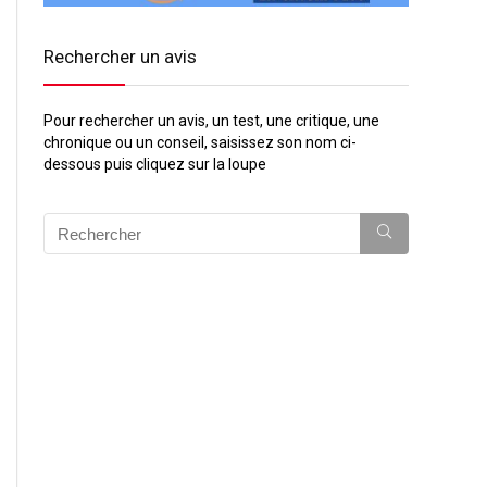
Rechercher un avis
Pour rechercher un avis, un test, une critique, une
chronique ou un conseil, saisissez son nom ci-
dessous puis cliquez sur la loupe